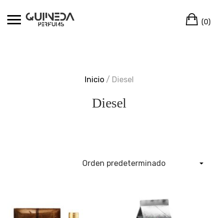
Skip
Ca
to
(0)
content
Inicio
/ Diesel
Diesel