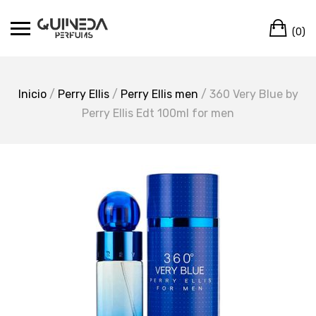
Skip
Ca
to
(0)
content
Inicio
/
Perry Ellis
/
Perry Ellis men
/ 360 Very Blue by
Perry Ellis Edt 100ml for men