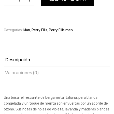
AÑADIR AL CARRITO
Very
Blue
by
Perry
Ellis
Categorías:
Man
,
Perry Ellis
,
Perry Ellis men
Edt
100ml
for
men
cantidad
Descripción
Valoraciones (0)
Una brisa refrescante de bergamota italiana, pera blanca
congelada y un toque de menta son envueltas por un acorde de
ozono. Sus notas de hojas de violeta, lavanda y maderas blancas