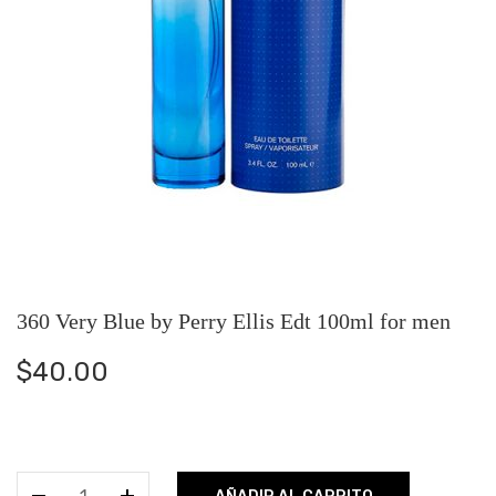
360 Very Blue by Perry Ellis Edt 100ml for men
$
40.00
360