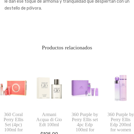
le dan ese toque de armonía y tranquilidad que despiertan con un
destello de pólvora.
Productos relacionados
360 Coral
Armani
360 Purple by
360 Purple by
Perry Ellis
Acqua di Gio
Perry Ellis set
Perry Ellis
Set (4pc)
Edt 100ml
4pc Edp
Edp 200ml
100ml for
100ml for
for women