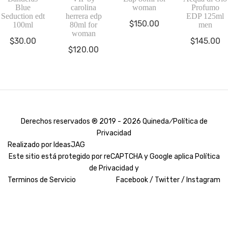
Blue
carolina
woman
Profumo
Seduction edt
herrera edp
EDP 125ml
$
150.00
100ml
80ml for
men
woman
$
30.00
$
145.00
$
120.00
Derechos reservados ® 2019 - 2026 Quineda ⁄
Política de
Privacidad
Realizado por
IdeasJAG
Este sitio está protegido por reCAPTCHA y Google aplica
Política
de Privacidad y
Terminos de Servicio
Facebook /
Twitter /
Instagram