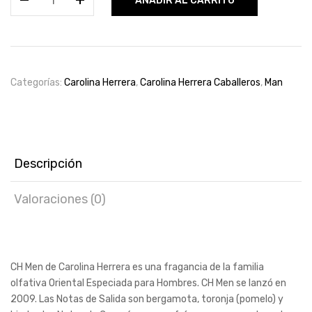
AÑADIR AL CARRITO
by
Carolina
Herrera
100ml
for
Categorías:
Carolina Herrera
,
Carolina Herrera Caballeros
,
Man
men
cantidad
Descripción
Valoraciones (0)
CH Men de Carolina Herrera es una fragancia de la familia
olfativa Oriental Especiada para Hombres. CH Men se lanzó en
2009. Las Notas de Salida son bergamota, toronja (pomelo) y