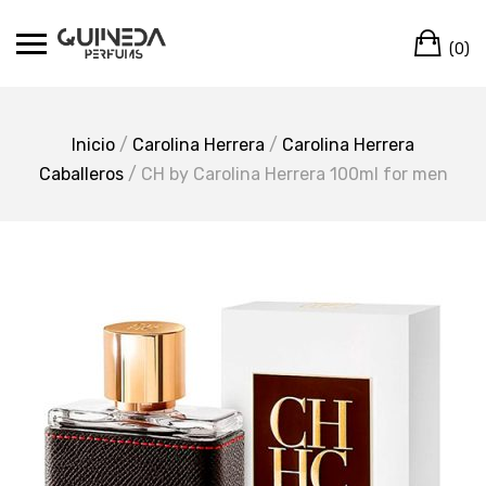
Skip
Ca
to
(0)
content
Inicio
/
Carolina Herrera
/
Carolina Herrera
Caballeros
/ CH by Carolina Herrera 100ml for men