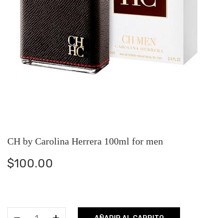
CH by Carolina Herrera 100ml for men
$
100.00
CH