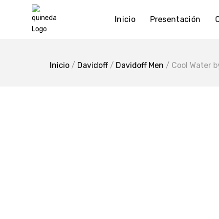
Skip
to
Inicio
Presentación
content
Inicio
/
Davidoff
/
Davidoff Men
/ Cool Water b