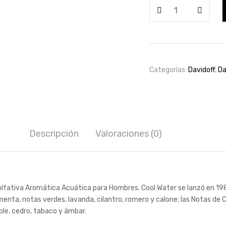
Cool
Water
by
Davidoff
for
men
Categorías:
Davidoff
,
Da
200ml
cantidad
Descripción
Valoraciones (0)
 olfativa Aromática Acuática para Hombres. Cool Water se lanzó en 198
enta, notas verdes, lavanda, cilantro, romero y calone; las Notas de C
ble, cedro, tabaco y ámbar.