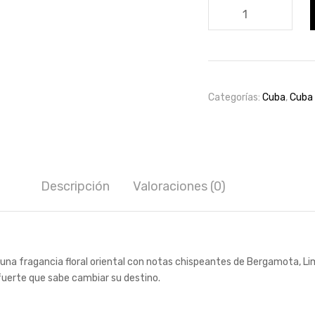
Cuba
Trouble
Edp
100ml
for
women
Categorías:
Cuba
,
Cuba
cantidad
Descripción
Valoraciones (0)
 fragancia floral oriental con notas chispeantes de Bergamota, Limón,
uerte que sabe cambiar su destino.