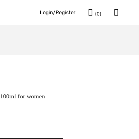
Cart
Login/Register
(0)
 100ml for women