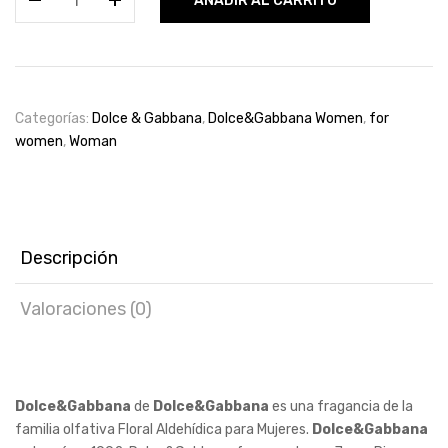
AÑADIR AL CARRITO
&
Gabbana
Classic
100ml
for
Categorías:
Dolce & Gabbana
,
Dolce&Gabbana Women
,
for
woman
women
,
Woman
cantidad
Descripción
Valoraciones (0)
Dolce&Gabbana
de
Dolce&Gabbana
es una fragancia de la
familia olfativa Floral Aldehídica para Mujeres.
Dolce&Gabbana