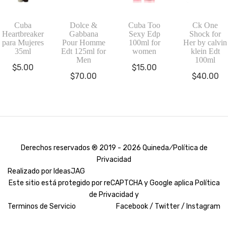
Cuba
Dolce &
Cuba Too
Ck One
Heartbreaker
Gabbana
Sexy Edp
Shock for
para Mujeres
Pour Homme
100ml for
Her by calvin
35ml
Edt 125ml for
women
klein Edt
Men
100ml
$
5.00
$
15.00
$
70.00
$
40.00
Derechos reservados ® 2019 - 2026 Quineda ⁄
Política de
Privacidad
Realizado por
IdeasJAG
Este sitio está protegido por reCAPTCHA y Google aplica
Política
de Privacidad y
Terminos de Servicio
Facebook /
Twitter /
Instagram