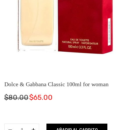
Dolce & Gabbana Classic 100ml for woman
El
El
$
80.00
$
65.00
precio
precio
original
actual
era:
es:
$80.00.
$65.00.
Dolce