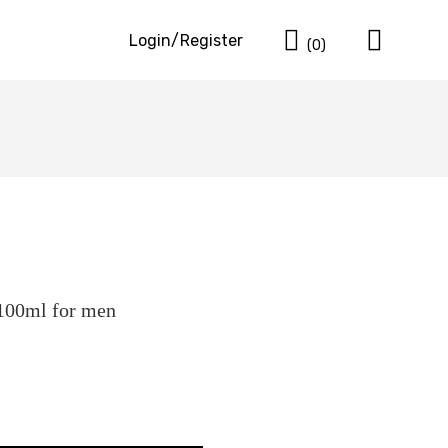
Cart
Login/Register
(0)
100ml for men