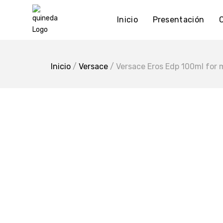
Skip
to
Inicio
Presentación
content
Inicio
/
Versace
/ Versace Eros Edp 100ml for