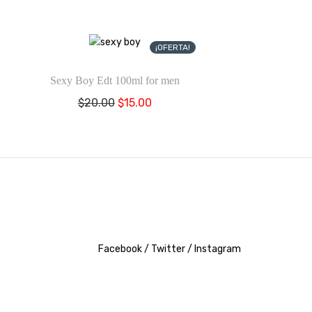
¡OFERTA!
Sexy Boy Edt 100ml for men
El
El
$
20.00
$
15.00
precio
precio
original
actual
era:
es:
$20.00.
$15.00.
Facebook /
Twitter /
Instagram