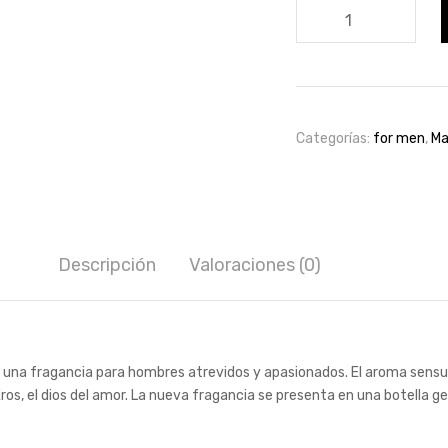
Versace
Eros
Edp
100ml
for
men
Categorías:
for men
,
Ma
cantidad
Descripción
Valoraciones (0)
s una fragancia para hombres atrevidos y apasionados. El aroma sensu
s, el dios del amor. La nueva fragancia se presenta en una botella ge