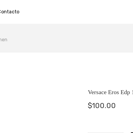
Contacto
 men
Versace Eros Edp 
$
100.00