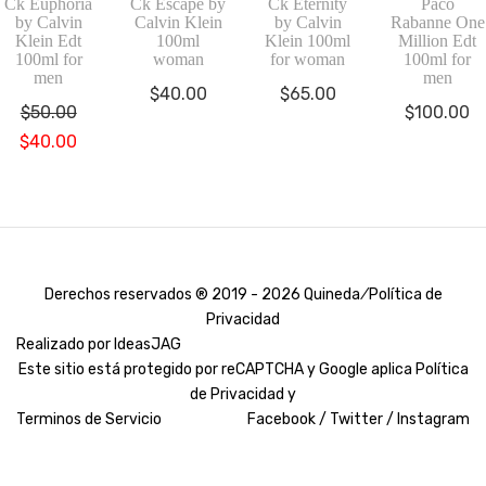
Ck Euphoria
Ck Escape by
Ck Eternity
Paco
by Calvin
Calvin Klein
by Calvin
Rabanne One
Klein Edt
100ml
Klein 100ml
Million Edt
100ml for
woman
for woman
100ml for
men
men
$
40.00
$
65.00
$
50.00
$
100.00
El
El
$
40.00
precio
precio
original
actual
era:
es:
$50.00.
$40.00.
Derechos reservados ® 2019 - 2026 Quineda ⁄
Política de
Privacidad
Realizado por
IdeasJAG
Este sitio está protegido por reCAPTCHA y Google aplica
Política
de Privacidad y
Terminos de Servicio
Facebook /
Twitter /
Instagram