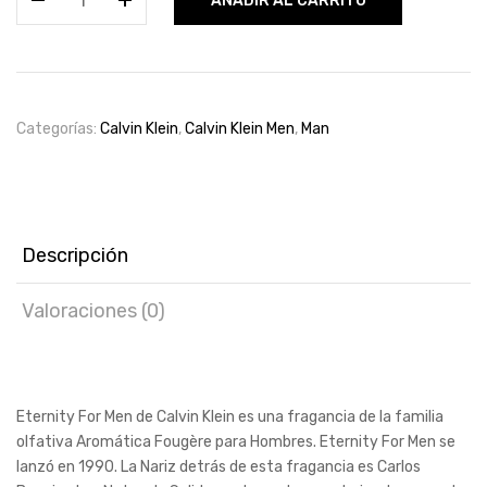
AÑADIR AL CARRITO
Eternity
by
Calvin
Klein
for
Categorías:
Calvin Klein
,
Calvin Klein Men
,
Man
men
100ml
cantidad
Descripción
Valoraciones (0)
Eternity For Men de Calvin Klein es una fragancia de la familia
olfativa Aromática Fougère para Hombres. Eternity For Men se
lanzó en 1990. La Nariz detrás de esta fragancia es Carlos