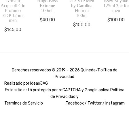
Armani
Hugo Boss
212 VIP Men
Issey Miyake
Acqua di Gio
Extreme
by Carolina
125ml 3pc for
Profumo
100ml.
Herrera
men
EDP 125ml
100ml
$
40.00
$
100.00
men
$
100.00
$
145.00
Derechos reservados ® 2019 - 2026 Quineda ⁄
Política de
Privacidad
Realizado por
IdeasJAG
Este sitio está protegido por reCAPTCHA y Google aplica
Política
de Privacidad y
Terminos de Servicio
Facebook /
Twitter /
Instagram