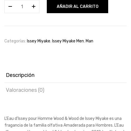
Issey
AÑADIR AL CARRITO
Miyake
Wood
&
Wood
Intense
Categorías:
Issey Miyake
,
Issey Miyake Men
,
Man
Edp
100ml
for
men
cantidad
Descripción
Valoraciones (0)
L’Eau d’Issey pour Homme Wood & Wood de Issey Miyake es una
fragancia de la familia olfativa Amaderada para Hombres. L’Eau