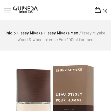
Skip
Ca
to
(0)
content
Inicio
/
Issey Miyake
/
Issey Miyake Men
/ Issey Miyake
Wood & Wood Intense Edp 100ml for men