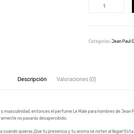
Le
Male
de
Jean
Paul
Gaultier
Categorías:
Jean Paul G
125ml
cantidad
Descripción
Valoraciones (0)
a y masculinidad, entonces el perfume Le Male para hombres de Jean Paul
guramente no pasarás desapercibido.
a cuando quieras ¡Que tu presencia y tu aroma se noten al llegar! Esta