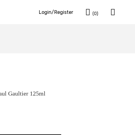
Cart
Login/Register
(0)
aul Gaultier 125ml