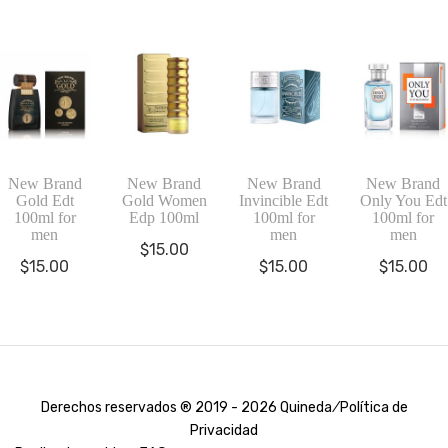
New Brand
New Brand
New Brand
New Brand
Gold Edt
Gold Women
Invincible Edt
Only You Edt
100ml for
Edp 100ml
100ml for
100ml for
men
men
men
$
15.00
$
15.00
$
15.00
$
15.00
Derechos reservados ® 2019 - 2026 Quineda ⁄
Política de
Privacidad