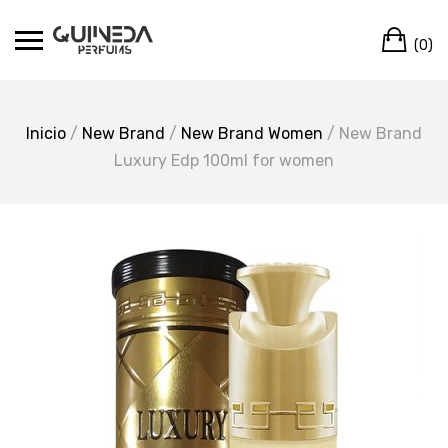
Skip
Ca
to
(0)
content
Inicio
/
New Brand
/
New Brand Women
/ New Brand
Luxury Edp 100ml for women