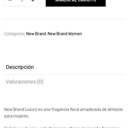
AÑADIR AL CARRITO
Brand
Luxury
Edp
100ml
for
Categorías:
New Brand
,
New Brand Women
women
cantidad
Descripción
Valoraciones (0)
New Brand Luxury es una fragancia floral amaderada de almizcle
para mujeres.