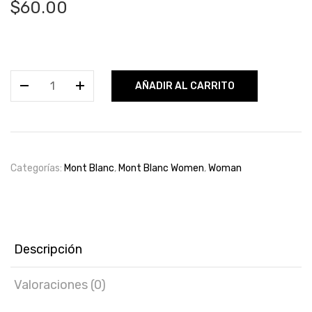
$
60.00
Montblanc
AÑADIR AL CARRITO
Lady
Emblem
75ml
cantidad
Categorías:
Mont Blanc
,
Mont Blanc Women
,
Woman
Descripción
Valoraciones (0)