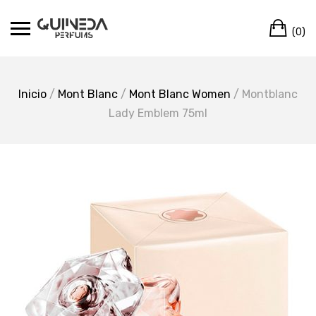
Skip
Ca
to
(0)
content
Inicio
/
Mont Blanc
/
Mont Blanc Women
/ Montblanc
Lady Emblem 75ml