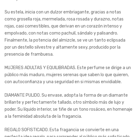
Su estela, inicia con un dulzor embriagante, gracias a notas
como grosella roja, mermelada, rosa rosada y durazno, notas
rojas, casi comestibles, que derivan en un corazón intenso y
empolvado, con notas como pachulí, sándalo y palisandro.
Finalmente, la potencia del almizcle, se ve un tanto eclipsada
por un destello silvestre y altamente sexy, producido por la
presencia de frambuesa.
MUJERES ADULTAS Y EQUILIBRADAS. Este perfume se dirige a un
público más maduro, mujeres serenas que saben lo que quieren,
con autoconfianza y una seguridad en si mismas envidiable.
DIAMANTE PULIDO. Su envase, adopta la forma de un diamante
brillante y perfectamente tallado, otro símbolo más de lujo y
poder. Su líquido interior, se tiñe de un tono rosáceo, en homenaje
a la feminidad absoluta de la fragancia.
REGALO SOFISTICADO. Esta fragancia se convierte en una
perfecta idea regalo, para sorprender al público más sofisticado