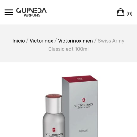
Skip
Ca
to
(0)
content
Inicio
/
Victorinox
/
Victorinox men
/ Swiss Army
Classic edt 100ml