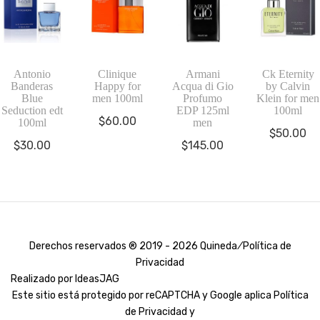
Antonio
Clinique
Armani
Ck Eternity
Banderas
Happy for
Acqua di Gio
by Calvin
Blue
men 100ml
Profumo
Klein for men
Seduction edt
EDP 125ml
100ml
$
60.00
100ml
men
$
50.00
$
30.00
$
145.00
Derechos reservados ® 2019 - 2026 Quineda ⁄
Política de
Privacidad
Realizado por
IdeasJAG
Este sitio está protegido por reCAPTCHA y Google aplica
Política
de Privacidad y