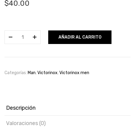
$
40.00
Swiss
AÑADIR AL CARRITO
Army
Classic
edt
100ml
cantidad
Categorías:
Man
,
Victorinox
,
Victorinox men
Descripción
Valoraciones (0)