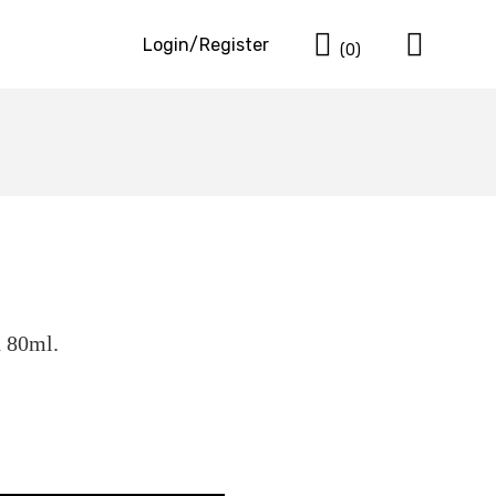
Cart
Login/Register
(0)
 80ml.