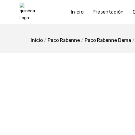
Skip
to
Inicio
Presentación
content
Inicio
/
Paco Rabanne
/
Paco Rabanne Dama
/