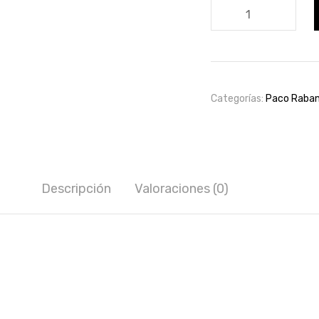
Ultraviolet
woman
80ml.
cantidad
Categorías:
Paco Raba
Descripción
Valoraciones (0)