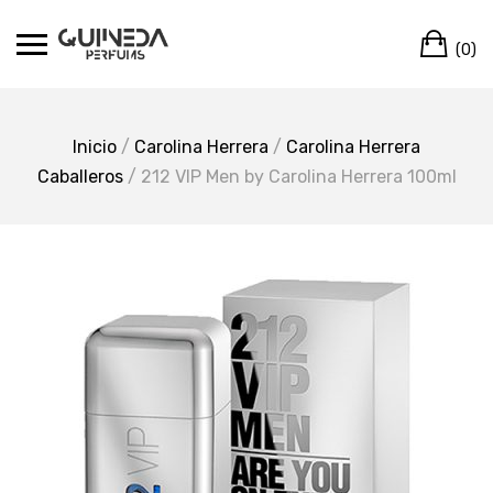
Skip
Ca
to
(0)
content
Inicio
/
Carolina Herrera
/
Carolina Herrera
Caballeros
/ 212 VIP Men by Carolina Herrera 100ml