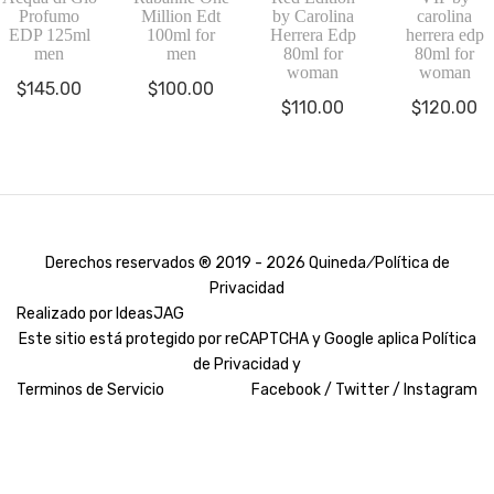
Profumo
Million Edt
by Carolina
carolina
EDP 125ml
100ml for
Herrera Edp
herrera edp
men
men
80ml for
80ml for
woman
woman
$
145.00
$
100.00
$
110.00
$
120.00
Derechos reservados ® 2019 - 2026 Quineda ⁄
Política de
Privacidad
Realizado por
IdeasJAG
Este sitio está protegido por reCAPTCHA y Google aplica
Política
de Privacidad y
Terminos de Servicio
Facebook /
Twitter /
Instagram