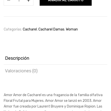
AÑADIR AL CARRITO
Amor
by
Cacharel
100ml
woman
Categorías:
Cacharel
,
Cacharel Damas
,
Woman
cantidad
Descripción
Valoraciones (0)
Amor Amor de Cacharel es una fragancia de la familia olfativa
Floral Frutal para Mujeres. Amor Amor se lanzó en 2003. Amor
Amor fue creada por Laurent Bruyere y Dominique Ropion. Las