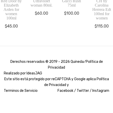
Red Door by
Ultraviolet
Gucci Rush
CH by
Elizabeth
woman 80ml.
75ml
Carolina
Arden for
Herrera Edt
$
60.00
$
100.00
women
100ml for
100ml
women
$
45.00
$
115.00
Derechos reservados ® 2019 - 2026 Quineda ⁄
Política de
Privacidad
Realizado por
IdeasJAG
Este sitio está protegido por reCAPTCHA y Google aplica
Política
de Privacidad y
Terminos de Servicio
Facebook /
Twitter /
Instagram