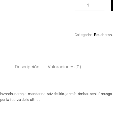
Boucheron
Edp
100ml
pour
homme
cantidad
Categorías:
Boucheron
Descripción
Valoraciones (0)
anda, naranja, mandarina, raíz de lirio, jazmín, ámbar, benjuí, musgo d
 la fuerza de lo cítrico.