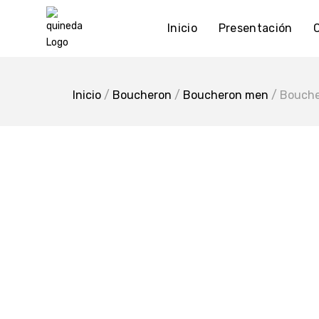
Skip
to
Inicio
Presentación
content
Inicio
/
Boucheron
/
Boucheron men
/ Bouche