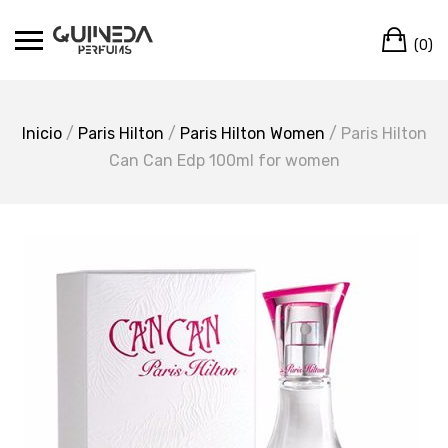
Skip
Ca
to
(0)
content
Inicio
/
Paris Hilton
/
Paris Hilton Women
/ Paris Hilton
Can Can Edp 100ml for women