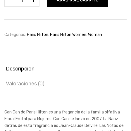
AÑADIR AL CARRITO
Hilton
Can
Can
Edp
100ml
Categorías:
Paris Hilton
,
Paris Hilton Women
,
Woman
for
women
cantidad
Descripción
Valoraciones (0)
Can Can de Paris Hilton es una fragancia de la familia olfativa
Floral Frutal para Mujeres. Can Can se lanzó en 2007. La Nariz
detrás de esta fragrancia es Jean-Claude Delville. Las Notas de