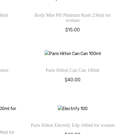
36ml
Body Mist PH Platinum Rush 236ml for
woman
$
15.00
women
Paris Hilton Can Can 100ml
$
40.00
Paris Hilton Electrify Edp 100ml for women
00ml for