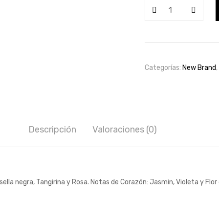
New
Brand
Eva
Edp
100ml
for
Categorías:
New Brand
,
women
cantidad
Descripción
Valoraciones (0)
rosella negra, Tangirina y Rosa. Notas de Corazón: Jasmin, Violeta y Flo