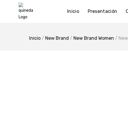
Skip
to
Inicio
Presentación
content
Inicio
/
New Brand
/
New Brand Women
/ New