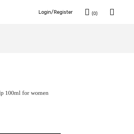
Cart
Login/Register
(0)
p 100ml for women