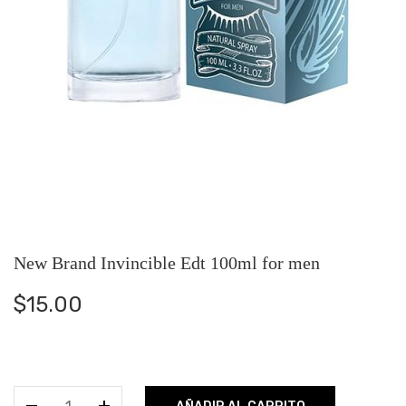
New Brand Invincible Edt 100ml for men
$
15.00
New