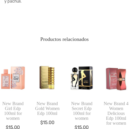
y pachulí.
Productos relacionados
New Brand
New Brand
New Brand
New Brand 4
Girl Edp
Gold Women
Secret Edp
Women
100ml for
Edp 100ml
100ml for
Delicious
women
women
Edp 100ml
$
15.00
for women
$
15.00
$
15.00