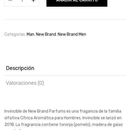
AÑADIR AL CARRITO
Brand
Invincible
Edt
100ml
for
Categorías:
Man
,
New Brand
,
New Brand Men
men
cantidad
Descripción
Valoraciones (0)
Invincible de New Brand Parfums es una fragancia de la familia
olfativa Cítrica Aromática para Hombres. Invincible se lanzó en
2018. La fragrancia contiene toronja (pomelo), madera de gaiac