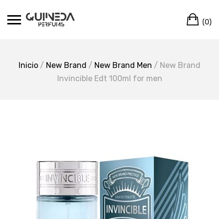
Skip
Ca
to
(0)
content
Inicio
/
New Brand
/
New Brand Men
/ New Brand
Invincible Edt 100ml for men