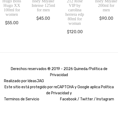
Hugo Boss
Issey Miyake
212 Rose
Issey Miyake
Hugo XX
Intense 125ml
VIP by
200ml for
100ml for
for men
carolina
men
women
herrera edp
$
45.00
$
90.00
80ml for
$
55.00
woman
$
120.00
Derechos reservados ® 2019 - 2026 Quineda ⁄
Política de
Privacidad
Realizado por
IdeasJAG
Este sitio está protegido por reCAPTCHA y Google aplica
Política
de Privacidad y
Terminos de Servicio
Facebook /
Twitter /
Instagram