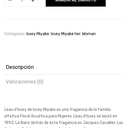
AÑADIR AL CARRITO
Miyake
Edt
100ml
for
women
Categorías:
Issey Miyake
,
Issey Miyake her
,
Woman
cantidad
Descripción
Valoraciones (0)
L’eau d’Issey de Issey Miyake es una fragancia de la familia
olfativa Floral Acuática para Mujeres. L’eau d’Issey se lanzó en
1992. La Nariz detrás de esta fragancia es Jacques Cavallier. Las