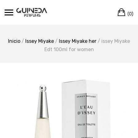
Skip
Ca
to
(0)
content
Inicio
/
Issey Miyake
/
Issey Miyake her
/ issey Miyake
Edt 100ml for women