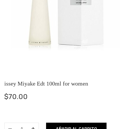
issey Miyake Edt 100ml for women
$
70.00
issey