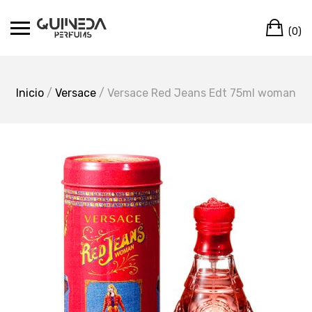
Skip
Ca
to
(0)
content
Inicio
/
Versace
/ Versace Red Jeans Edt 75ml woman