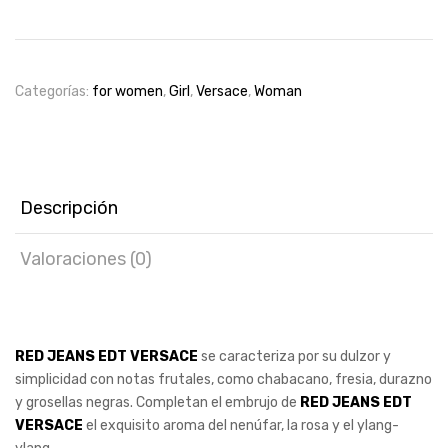
Jeans
Edt
75ml
woman
Categorías:
for women
,
Girl
,
Versace
,
Woman
cantidad
Descripción
Valoraciones (0)
RED JEANS EDT VERSACE
se caracteriza por su dulzor y
simplicidad con notas frutales, como chabacano, fresia, durazno
y grosellas negras. Completan el embrujo de
RED JEANS EDT
VERSACE
el exquisito aroma del nenúfar, la rosa y el ylang-