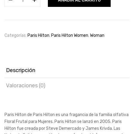
AÑADIR AL CARRITO
Hilton
100ml
for
women
cantidad
Categorías:
Paris Hilton
,
Paris Hilton Women
,
Woman
Descripción
Valoraciones (0)
Paris Hilton de Paris Hilton es una fragancia de la familia olfativa
Floral Frutal para Mujeres. Paris Hilton se lanzó en 2005. Paris
Hilton fue creada por Steve Demercado y James Krivda. Las