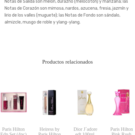
Notas de Salida son melón, durazno (melocotón) y manzana; las
Notas de Corazón son mimosa, nardos, azucena, fresia, jazmín y
lirio de los valles (muguete); las Notas de Fondo son sándalo,
almizcle, musgo de roble y ylang-ylang.
Productos relacionados
Paris Hilton
Heiress by
Dior J´adore
Paris Hilton
Edp Set (4pc)
Paris Hilton
edt 100ml.
Pink Rush