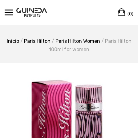
Skip
Ca
to
(0)
content
Inicio
/
Paris Hilton
/
Paris Hilton Women
/ Paris Hilton
100ml for women