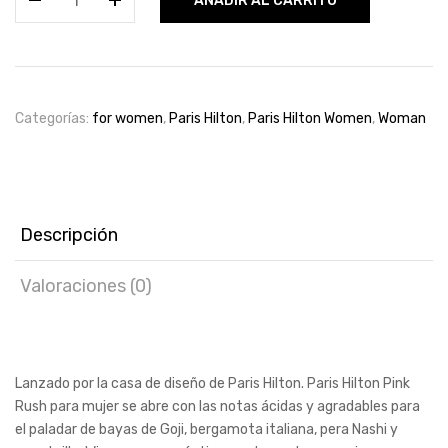
AÑADIR AL CARRITO
Hilton
Pink
Rush
Edp
100ml
Categorías:
for women
,
Paris Hilton
,
Paris Hilton Women
,
Woman
for
woman
cantidad
Descripción
Valoraciones (0)
Lanzado por la casa de diseño de Paris Hilton. Paris Hilton Pink
Rush para mujer se abre con las notas ácidas y agradables para
el paladar de bayas de Goji, bergamota italiana, pera Nashi y