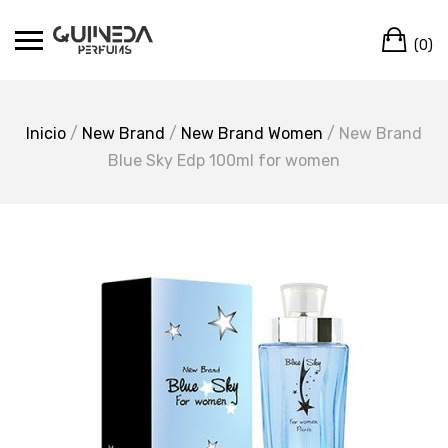
Skip
Ca
to
(0)
content
Inicio
/
New Brand
/
New Brand Women
/ New Brand
Blue Sky Edp 100ml for women