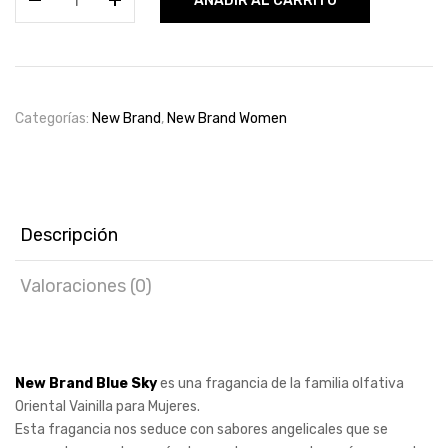
AÑADIR AL CARRITO
Brand
Blue
Sky
Edp
100ml
Categorías:
New Brand
,
New Brand Women
for
women
cantidad
Descripción
Valoraciones (0)
New Brand Blue Sky
es una fragancia de la familia olfativa
Oriental Vainilla para Mujeres.
Esta fragancia nos seduce con sabores angelicales que se